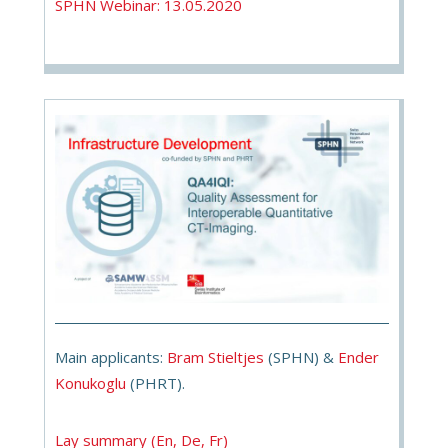
SPHN Webinar: 13.05.2020
Main applicants:
Bram Stieltjes
(SPHN) &
Ender
Konukoglu
(PHRT).
Lay summary (En, De, Fr)